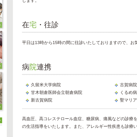
します。
在
宅
・往診
平日は13時から15時の間に往診いたしておりますので、お
病
院
連携
久留米大学病院
古賀病院
甘木朝倉医師会立朝倉病院
くるめ病
新古賀病院
聖マリア
高血圧、高コレステロール血症、糖尿病、痛風などの診療
の生活指導をいたします。また、アレルギー性疾患も診療