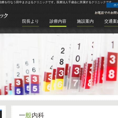
治療を行なう田中まさはるクリニックです。医療法人千歳会に所属するクリニックです。
ホ
院長より
診療内容
施設案内
交通案
一
般
内科