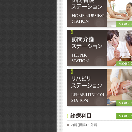
診療科目
内科(胃腸)・外科