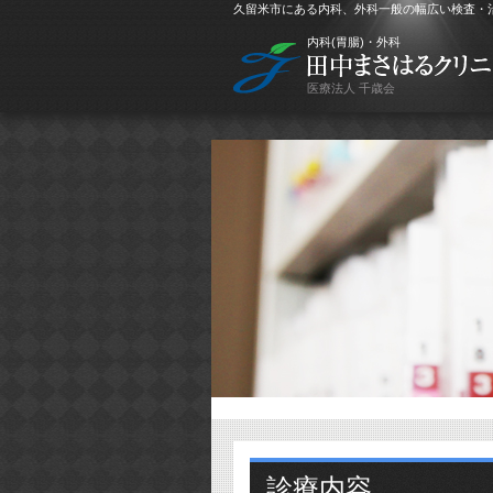
久留米市にある内科、外科一般の幅広い検査・
内科(胃腸)・外科
医療法人 千歳会
診療内容