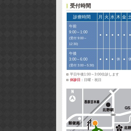
受付時間
診療時間
月
火
水
木
金
午前
9:00～1:00
●
●
●
●
●
●
(受付 9:00～
12:30)
午後
3:00～6:00
●
●
●
休
●
(受付 3:00～5:30)
平日午後1:00～3:00往診します
休診日
：日曜・祝日